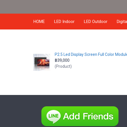
HOME
LED Indoor
LED Outdoor
Digit
P2.5 Led Display Screen Full Color Modul
฿39,000
(Product)