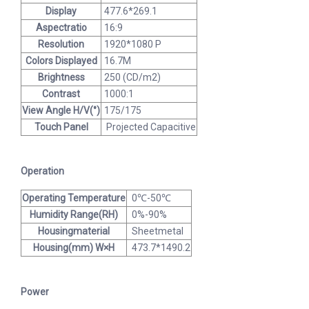
Display
477.6*269.1
Aspectratio
16:9
Resolution
1920*1080 P
Colors Displayed
16.7M
Brightness
250 (CD/m2)
Contrast
1000:1
View Angle H/V(°)
175/175
Touch Panel
Projected Capacitive
Operation
Operating Temperature
0℃-50℃
Humidity Range(RH)
0%-90%
Housingmaterial
Sheetmetal
Housing(mm) W×H
473.7*1490.2
Power