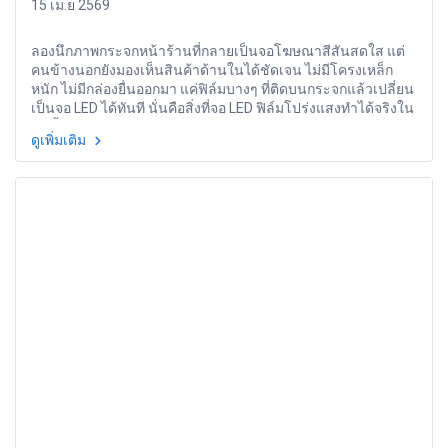
15 เม.ย 2569
ลองนึกภาพกระจกหน้าร้านที่กลายเป็นจอโฆษณาสีสันสดใส แต่
คนข้างนอกยังมองเห็นสินค้าด้านในได้ชัดเจน ไม่มีโครงเหล็ก
หนัก ไม่มีกล่องยื่นออกมา แค่ฟิล์มบางๆ ที่ติดบนกระจกแล้วเปลี่ยน
เป็นจอ LED ได้ทันที นั่นคือสิ่งที่จอ LED ฟิล์มโปร่งแสงทำได้จริงใน
วันนี้
ดูเพิ่มเติม