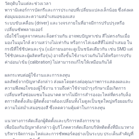
วัตถุดิบในแต่ละช่วงเวลา
พารามิเตอร์การบัดกรีและการประกอบที่เปลี่ยนแปลงเล็กน้อย ซึ่งส่งผล
ต่อมุมมองและความสม่ำเสมอของแสง
ระบบขับเคลื่อน (driver) และวงจรภายในที่อาจมีการปรับปรุงหรือ
เปลี่ยนซัพพลายเออร์
เมื่อใช้โมดูลจากคนละล็อตร่วมกัน อาจพบปัญหาเช่น สีไม่ตรงกันเมื่อ
มองในมุมใกล้ ความสว่างไม่เท่ากัน หรือการไล่เฉดสีที่ไม่สม่ำเสมอ ใน
กรณีที่ใช้ชิปคนละรุ่น (แม้ภายนอกจะดูเป็นชนิดเดียวกัน เช่น SMD แต่
ใช้ชิปคนละผู้ผลิตหรือรุ่น) อาจถึงขั้นใช้งานร่วมกันไม่ได้หรือการปรับ
ค่าอ่อน/เข้ม (calibration) ไม่สามารถแก้ไขให้เหมือนกันได้
ผลกระทบต่อผู้ใช้งานและการลงทุน
ผลลัพธ์จากปัญหาดังกล่าว ส่งผลโดยตรงต่อคุณภาพการแสดงผลและ
ความพึงพอใจของผู้ใช้งาน รวมถึงค่าใช้จ่ายบำรุงรักษาเมื่อเกิดการ
เปลี่ยนหรือซ่อมแซมในอนาคต หากไม่มีการสำรองอะไหล่ที่ตรงกับล็อ
ตการติดตั้งเดิม ผู้ติดตั้งอาจต้องเปลี่ยนทั้งโมดูลเป็นชุดใหญ่หรือยอมรับ
ความไม่สม่ำเสมอของสี ซึ่งลดความคุ้มค่าในการลงทุน
แนวทางการคัดเลือกผู้ติดตั้งและบริการหลังการขาย
เพื่อป้องกันปัญหาดังกล่าว ผู้บริโภคควรคัดเลือกบริษัทติดตั้งที่มีแนวทาง
บริหารจัดการอะไหล่และการซัพพอร์ตอย่างเป็นระบบ ประเด็นสำคัญที่