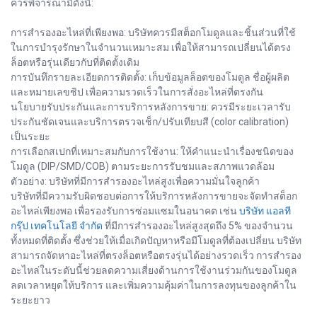
ควรพิจารณามีดังนี้:
การสำรองอะไหล่ที่เพียงพอ: บริษัทควรมีสต็อกโมดูลและชิ้นส่วนที่ใช้
ในการบำรุงรักษาในจำนวนเหมาะสม เพื่อให้สามารถเปลี่ยนได้ตรง
ล็อตหรือรุ่นเดียวกับที่ติดตั้งเดิม
การบันทึกรายละเอียดการติดตั้ง: เก็บข้อมูลล็อตของโมดูล ชื่อผู้ผลิต
และหมายเลขชิป เพื่อความรวดเร็วในการสั่งอะไหล่ที่ตรงกัน
นโยบายรับประกันและการบริการหลังการขาย: ควรมีระยะเวลารับ
ประกันชัดเจนและบริการตรวจเช็ก/ปรับเทียบสี (color calibration)
เป็นระยะ
การเลือกสเปกที่เหมาะสมกับการใช้งาน: ให้คำแนะนำเรื่องชนิดของ
โมดูล (DIP/SMD/COB) ตามระยะการรับชมและสภาพแวดล้อม
ตัวอย่าง: บริษัทที่มีการสำรองอะไหล่สูงเพื่อความมั่นใจลูกค้า
บริษัทที่มีความรับผิดชอบต่อการให้บริการหลังการขายจะจัดทำสต็อก
อะไหล่เพียงพอ เพื่อรองรับการซ่อมแซมในอนาคต เช่น
บริษัท แอลที
กรุ๊ป เทคโนโลยี จำกัด
ที่มีการสำรองอะไหล่สูงสุดถึง 5% ของจำนวน
ทั้งหมดที่ติดตั้ง ซึ่งช่วยให้เมื่อเกิดปัญหาหรือมีโมดูลที่ต้องเปลี่ยน บริษัท
สามารถจัดหาอะไหล่ที่ตรงล็อตหรือตรงรุ่นได้อย่างรวดเร็ว การสำรอง
อะไหล่ในระดับนี้ช่วยลดความเสี่ยงด้านการใช้งานร่วมกันของโมดูล
ลดเวลาหยุดให้บริการ และเพิ่มความคุ้มค่าในการลงทุนของลูกค้าใน
ระยะยาว