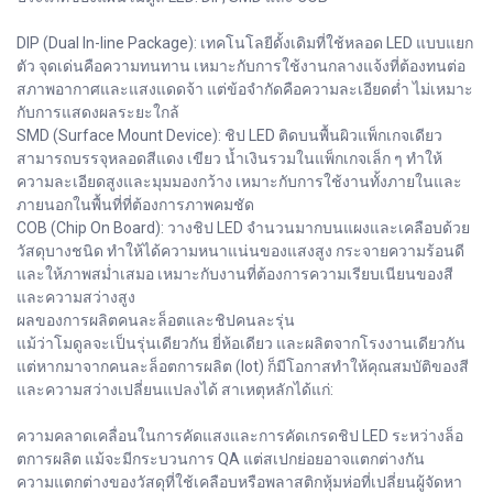
DIP (Dual In-line Package): เทคโนโลยีดั้งเดิมที่ใช้หลอด LED แบบแยก
ตัว จุดเด่นคือความทนทาน เหมาะกับการใช้งานกลางแจ้งที่ต้องทนต่อ
สภาพอากาศและแสงแดดจ้า แต่ข้อจำกัดคือความละเอียดต่ำ ไม่เหมาะ
กับการแสดงผลระยะใกล้
SMD (Surface Mount Device): ชิป LED ติดบนพื้นผิวแพ็กเกจเดียว
สามารถบรรจุหลอดสีแดง เขียว น้ำเงินรวมในแพ็กเกจเล็ก ๆ ทำให้
ความละเอียดสูงและมุมมองกว้าง เหมาะกับการใช้งานทั้งภายในและ
ภายนอกในพื้นที่ที่ต้องการภาพคมชัด
COB (Chip On Board): วางชิป LED จำนวนมากบนแผงและเคลือบด้วย
วัสดุบางชนิด ทำให้ได้ความหนาแน่นของแสงสูง กระจายความร้อนดี
และให้ภาพสม่ำเสมอ เหมาะกับงานที่ต้องการความเรียบเนียนของสี
และความสว่างสูง
ผลของการผลิตคนละล็อตและชิปคนละรุ่น
แม้ว่าโมดูลจะเป็นรุ่นเดียวกัน ยี่ห้อเดียว และผลิตจากโรงงานเดียวกัน
แต่หากมาจากคนละล็อตการผลิต (lot) ก็มีโอกาสทำให้คุณสมบัติของสี
และความสว่างเปลี่ยนแปลงได้ สาเหตุหลักได้แก่:
ความคลาดเคลื่อนในการคัดแสงและการคัดเกรดชิป LED ระหว่างล็อ
ตการผลิต แม้จะมีกระบวนการ QA แต่สเปกย่อยอาจแตกต่างกัน
ความแตกต่างของวัสดุที่ใช้เคลือบหรือพลาสติกหุ้มห่อที่เปลี่ยนผู้จัดหา