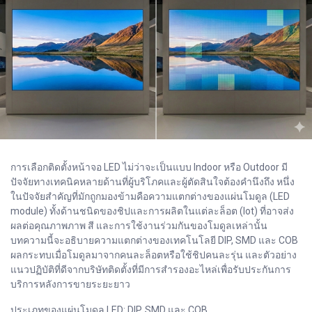
การเลือกติดตั้งหน้าจอ LED ไม่ว่าจะเป็นแบบ Indoor หรือ Outdoor มี
ปัจจัยทางเทคนิคหลายด้านที่ผู้บริโภคและผู้ตัดสินใจต้องคำนึงถึง หนึ่ง
ในปัจจัยสำคัญที่มักถูกมองข้ามคือความแตกต่างของแผ่นโมดูล (LED
module) ทั้งด้านชนิดของชิปและการผลิตในแต่ละล็อต (lot) ที่อาจส่ง
ผลต่อคุณภาพภาพ สี และการใช้งานร่วมกันของโมดูลเหล่านั้น
บทความนี้จะอธิบายความแตกต่างของเทคโนโลยี DIP, SMD และ COB
ผลกระทบเมื่อโมดูลมาจากคนละล็อตหรือใช้ชิปคนละรุ่น และตัวอย่าง
แนวปฏิบัติที่ดีจากบริษัทติดตั้งที่มีการสำรองอะไหล่เพื่อรับประกันการ
บริการหลังการขายระยะยาว
ประเภทของแผ่นโมดูล LED: DIP, SMD และ COB